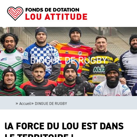
Aller
Panneau de gestion des cookies
au
contenu
principal
Navigation
principale
DINGUE DE RUGBY
Accueil
DINGUE DE RUGBY
lA FORCE DU LOU EST DANS