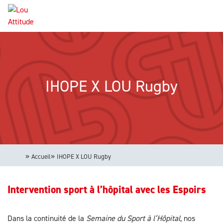
Aller
Panneau de gestion des cookies
au
contenu
Navigation
principal
principale
IHOPE X LOU Rugby
Accueil
IHOPE X LOU Rugby
Intervention sport à l’hôpital avec les Espoirs
Dans la continuité de la
Semaine du Sport à l’Hôpital
, nos