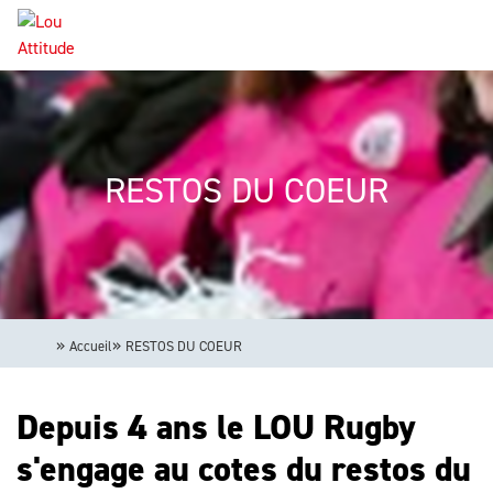
Aller
Panneau de gestion des cookies
au
contenu
Navigation
principal
principale
RESTOS DU COEUR
Accueil
RESTOS DU COEUR
Depuis 4 ans le LOU Rugby
s'engage au cotes du restos du