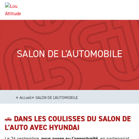
Aller
Panneau de gestion des cookies
au
contenu
Navigation
principal
principale
SALON DE L'AUTOMOBILE
Accueil
SALON DE L'AUTOMOBILE
🚗
DANS LES COULISSES DU SALON DE
L’AUTO AVEC HYUNDAI
Le 26 septembre,
nous avons eu l'opportunité
, en partenariat